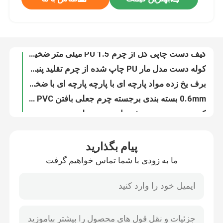
1.2mm طرح با سبک بافتی کیف دستی چرمی PVC Placemat کاغذ دیواری تزئینات جعبه آرایشی بسته بندی
1.0mm چاپ دیجیتال سنگ مرمر پی وی سی پوست جعلی برش پایین برای کیف دستی استفاده از کیسه آرایشی
کارخانه تور
کیف دست چاپی گل از چرم PU 1.5 میلی متر ضخیم دو طرفه
کوله دست مدل مار PU چاپ شده از چرم تقلید پنبه مخملی
برف یخ زده مواد پارچه ای با پارچه پارچه ای با ضخامت 0.6 میلی متر برای جعبه بسته بندی
کنترل کیفیت
0.6mm بسته بندی برجسته چرم جعلی بافتن PVC چرم غلتک بزرگ
کیسه بسته بندی پروژه های چرم جعلی پی وی سی بافندگی مس باستانی
تماس با ما
روغن موم PVC بسته بندی چرم غیر بافته 0.5mm چرم برای کیف پول
0.5mm لیزر حکاکی PU چرم سازگار با محیط زیست فلز درخشان PU چرم
درخواست نقل قول
جعبه بسته بندی چرم سری طلایی چرم غیر بافته PVC
پیام بگذارید
1.0mm PVC چرم برای کیسه های ضد خراش مبل چرم جعلی ریترو برش روغن
پوست ساختگی PVC
ما به زودی با شما تماس خواهیم گرفت
مبل مصنوعي ساختگي از ميکرو فايبر چرم گندم ليچي ضخامت 1.0mm
مبل مبل ميكروفايبر چرم ميکروفايبر چند منظوره چرم ناپا
چرم مصنوعی PU
کیف دستی لیچی PU پارچه چرم جعلی مبتنی بر آب بدون محلول
0.7mm ضد آب PU چرم مصنوعی مدل سنگ مرمر مات
مواد چرم مایکروفیبر