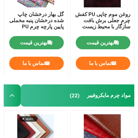
روغن موم چاپی PU کفش
گل بهار درخشان چاپ
چرم جعلی برش بافت
شده درخشان پنبه مخملی
سازگار با محیط زیست
پایین پارچه چرم PU
بهترین قیمت
بهترین قیمت
تماس با ما
تماس با ما
مواد چرم مایکروفیبر
(22)