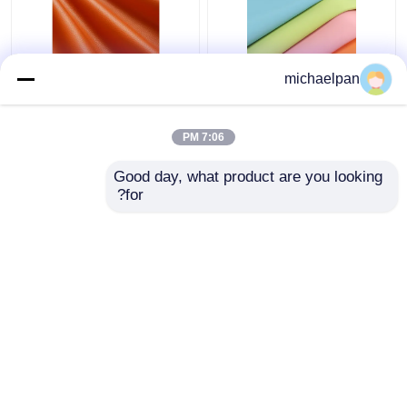
michaelpan
پارچه پوست سیلیکونی
لیتچی دانه سیلیکون
نرم بدون محلول پوست
پوست کاذب برای مبل
مقاوم به خراش سفارشی
مبل سفارشی
7:06 PM
بهترین قیمت
بهترین قیمت
Good day, what product are you looking 
for?
تماس با ما
تماس با ما
بیشتر ببینید
خانه
دربارهی ما
تماس با ما
Desktop Site
نقشه سایت
سیاست حفظ حریم خصوصی