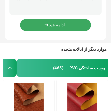
کمفورت کیف دستي جعلي PU چرم سبک اسکاتلندي
نامه های ونتیج چاپ شده پوست پی وی سی برای کیسه های نرم برس پایین دوستانه محیط زیست
پوست بسته بندی
پولکا دت PU پوست جعلی نرم برش پایین پارچه پلی اورتان پوست
کورک وگان PU پوست مصنوعی دوستانه برای کیف دستی و چمدان
پارچه از چرم سیلیکونی
1.0mm Yangbuck Retro PU کفش چرم تقلید پنبه مخملی
پارچه چرم
موارد دیگر از ایالات متحده
پوست ساختگی PVC
(465)