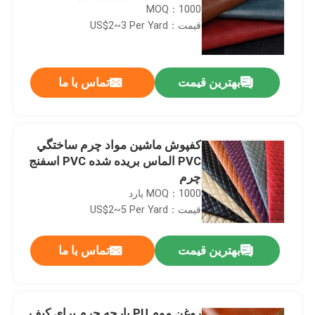
MOQ：1000
قیمت：US$2~3 Per Yard
بهترین قیمت
تماس با ما
کفپوش ماشين مواد چرم ساختگي
PVC الماس بريده شده PVC اسفنج
چرم
MOQ：1000 یارد
قیمت：US$2~5 Per Yard
بهترین قیمت
تماس با ما
روغن موم PU پارچه چرم برای کیف