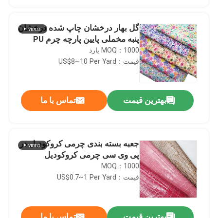
گل بهار درخشان چاپ شده درخشان
پنبه مخملی پایین پارچه چرم PU
MOQ：1000 یارد
قیمت：US$8~10 Per Yard
بهترین قیمت
تماس با ما
جعبه بسته بندی چرمی کروکودیل در
خانه
پی وی سی چرمی کروکودیل
MOQ：1000
قیمت：US$0.7~1 Per Yard
محصولات
دربارهی ما
بهترین قیمت
تماس با ما