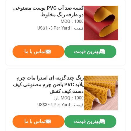
کیسه ضد آب PVC پوست مصنوعی
دو طرفه رنگ مخلوط
MOQ：1000
قیمت：US$1~3 Per Yard
بهترین قیمت
تماس با ما
رنگ چند گزینه ای استرا مات چرم
پلاید PVC بافتن چرم مصنوعی کیف
دست کیف کفش
MOQ：1000 یارد
قیمت：US$3~4 Per Yard
بهترین قیمت
تماس با ما