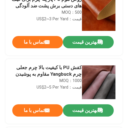
های دستی برش پشت ضد آلودگی
MOQ：500
قیمت：US$2~3 Per Yard
بهترین قیمت
تماس با ما
کفش PU با کیفیت بالا چرم جعلی
چرم Yangbuck مقاوم به پوشیدن
MOQ：1000
قیمت：US$2~5 Per Yard
بهترین قیمت
تماس با ما