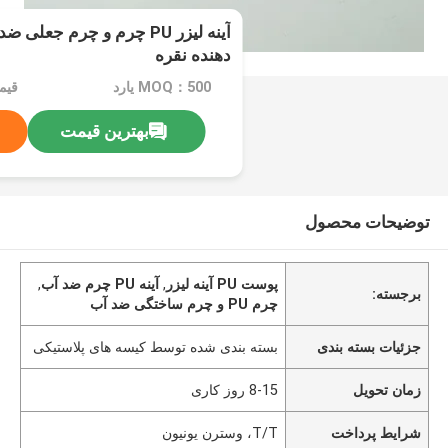
آینه لیزر PU چرم و چرم جعل
دهنده نقره
MOQ：500 یارد
قیمت：ard
بهترین قیمت
توضیحات محصول
پوست PU آینه لیزر
,
آینه PU چرم ضد آب
,
برجسته:
چرم PU و چرم ساختگی ضد آب
جزئیات بسته بندی
بسته بندی شده توسط کیسه های پلاستیکی
زمان تحویل
8-15 روز کاری
شرایط پرداخت
T/T، وسترن یونیون