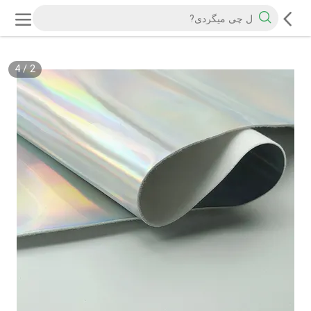
4
/
2