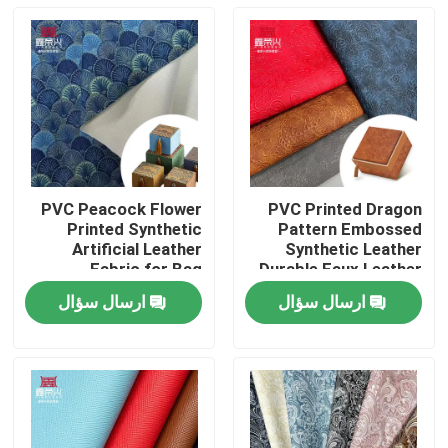
PVC Peacock Flower
PVC Printed Dragon
Printed Synthetic
Pattern Embossed
Artificial Leather
Synthetic Leather
Fabric for Bag
Durable Faux Leather
Packaging Notebook
Fabric for Notebook
ارسال سؤال
ارسال سؤال
Phone Shell & Sofa
Table Mat Phone
خانه
Use
Upholstery Lining
محصولات
دربارهی ما