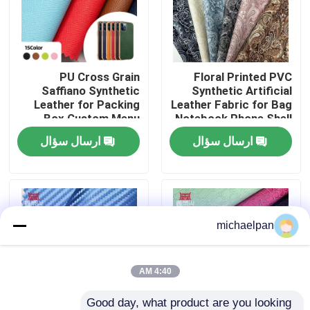
کارخانه تور
PU Cross Grain
Floral Printed PVC
کنترل کیفیت
Saffiano Synthetic
Synthetic Artificial
Leather for Packing
Leather Fabric for Bag
Box Custom Menu
Notebook Phone Shell
تماس با ما
Covers Phone case
Sofa Craft Use Floral
ارسال سؤال
ارسال سؤال
Lining Faux Leather
Printed Faux Leather
Materials
درخواست نقل قول
پوست ساختگی PVC
michaelpan
چرم مصنوعی PU
4:40 AM
مواد چرم مایکروفیبر
Good day, what product are you looking 