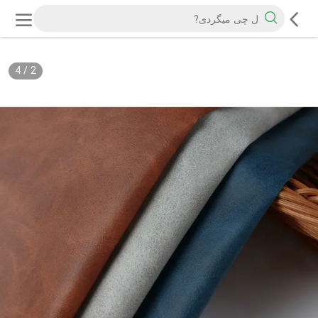
4
/
2