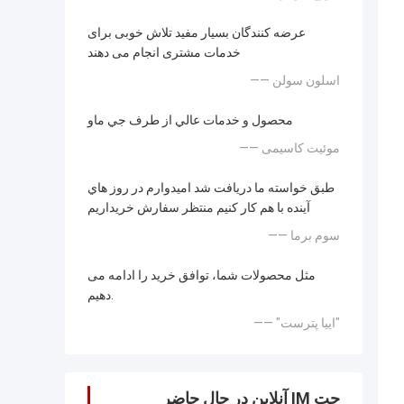
عرضه کنندگان بسیار مفید تلاش خوبی برای
خدمات مشتری انجام می دهند
—— اسلون سولن
محصول و خدمات عالي از طرف جي ماو
—— موئیت کاسیمی
طبق خواسته ما دریافت شد اميدوارم در روز هاي
آينده با هم کار کنيم منتظر سفارش خريداريم
—— سوم برما
مثل محصولات شما، توافق خرید را ادامه می
دهیم.
—— "اییا پترست"
چت IM آنلاین در حال حاضر