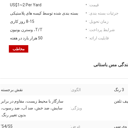
قیمت:
US$1~2 Per Yard
جزئیات بسته بندی:
بسته بندی شده توسط کیسه های پلاستیکی
زمان تحویل:
8-15 روز کاری
شرایط پرداخت:
T/T، وسترن یونیون
قابلیت ارائه:
50 هزار یارد در هفته
مخاطب
ندگی مس باستانی
3 رنگ
الگوی:
نقش برجسته
یف تلفن
سازگار با محیط زیست، مقاوم در برابر
ویژگی:
سایش، ضد خش، ضد آب، ضد رسوب،
بدون تغییر رنگ.
 وی سی
عرض:
54/55'