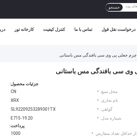
جستجو
درخواست نقل قول
تماس با ما
کنترل کیفیت
کارخانه تور
درب
 چرم جعلی پی وی سی بافندگی مس باستانی
ی وی سی بافندگی مس باستانی
جزئیات محصول:
محل منبع:
CN
نام تجاری:
XRX
گواهی:
SL92209253289301TX
شماره مدل:
E715-19.20
پرداخت:
ر حداقل تعداد سفارش:
1000