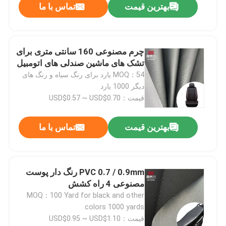
بهترین قیمت
تماس با ما
چرم مصنوعی 160 سانتی متری برای
تشک های ماشین صندلی های اتومبیل
MOQ：54 یارد برای رنگ سیاه و رنگ های
دیگر 1000 یارد
قیمت：USD$0.57 ~ USD$0.70
بهترین قیمت
تماس با ما
PVC 0.7 / 0.9mm رنگ دار پوست
مصنوعی 4 راه کشش
MOQ：100 Yard for black and other
colors 1000 yards
قیمت：USD$0.95 ~ USD$1.10