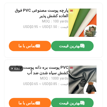
پارچه پوست مصنوعی PVC فوق
العاده کشش پذیر
MOQ：100 yards
قیمت：USD$0.95 ~ USD$1.50
بهترین قیمت
تماس با ما
PVC پوست بره دانه پوست جعلی
کشش سیاه شدن ضد آب
MOQ：1000 yards
قیمت：USD$0.65 ~ USD$0.85
بهترین قیمت
تماس با ما