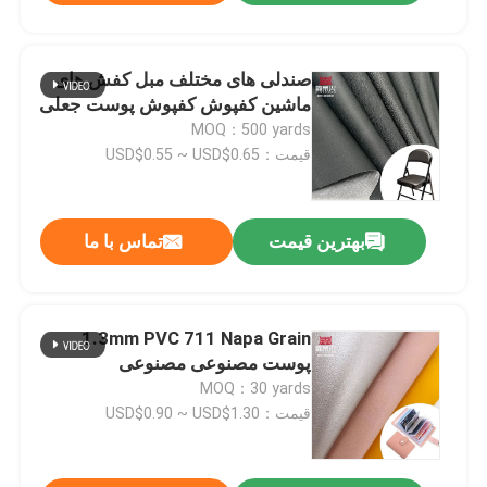
صندلی های مختلف مبل کفش های
ماشین کفپوش کفپوش پوست جعلی
MOQ：500 yards
قیمت：USD$0.55 ~ USD$0.65
بهترین قیمت
تماس با ما
1.3mm PVC 711 Napa Grain
پوست مصنوعی مصنوعی
MOQ：30 yards
قیمت：USD$0.90 ~ USD$1.30