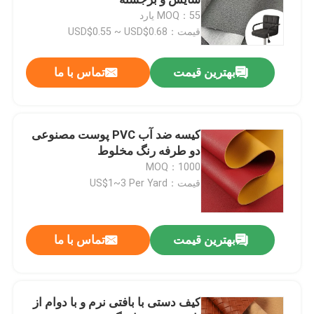
MOQ：55 یارد
قیمت：USD$0.55 ~ USD$0.68
پوست بسته بندی
بهترین قیمت
تماس با ما
پارچه از چرم سیلیکونی
پارچه چرم
کیسه ضد آب PVC پوست مصنوعی
دو طرفه رنگ مخلوط
MOQ：1000
قیمت：US$1~3 Per Yard
بهترین قیمت
تماس با ما
کیف دستی با بافتی نرم و با دوام از