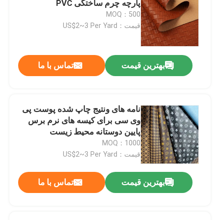
پارچه چرم ساختگی PVC
MOQ：500
قیمت：US$2~3 Per Yard
بهترین قیمت
تماس با ما
نامه های ونتیج چاپ شده پوست پی
وی سی برای کیسه های نرم برس
پایین دوستانه محیط زیست
MOQ：1000
قیمت：US$2~3 Per Yard
بهترین قیمت
تماس با ما