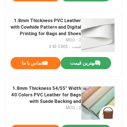
1.8mm Thickness PVC Leather
with Cowhide Pattern and Digital
ارسال
Printing for Bags and Shoes
MOQ：2
قیمت：$2.80-3.40
بهترین قیمت
تماس با ما
1.8mm Thickness 54/55" Width
40 Colors PVC Leather for Bags
with Suede Backing and
Embossed Pattern
MOQ：2