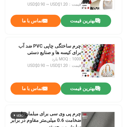
قیمت：USD$0.90 ~ USD$1.20
کارخانه تور
بهترین قیمت
تماس با ما
کنترل کیفیت
چرم ساختگی چاپی PVC ضد آب
تماس با ما
برای کیسه ها و صنایع دستی
MOQ：1000 یارد
قیمت：USD$0.90 ~ USD$1.20
درخواست نقل قول
پوست ساختگی PVC
بهترین قیمت
تماس با ما
چرم مصنوعی PU
چرم پی وی سی برای مبلمان با
ضخامت 0.6 میلی‌متر مقاوم در برابر
مواد چرم مایکروفیبر
سایش و برجسته