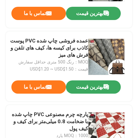
بهترین قیمت
تماس با ما
عمده فروشی چاپ شده PVC پوست
کاذب برای کیسه ها، کیف های تلفن و
فرش های میز
MOQ：رنگ 500 متری حداقل سفارش
قیمت：USD$1.20 ~ USD$1.50
بهترین قیمت
تماس با ما
خانه
پارچه چرم مصنوعی PVC چاپ شده
محصولات
با ضخامت 0.8 میلی‌متر برای کیف و
کیف پول
دربارهی ما
MOQ：1000 یارد