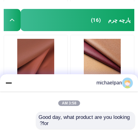
پارچه چرم
(16)
پارچه چرم لیچی 1.2mm
پارچه چرم لیچی برای مبل
michaelpan
پارچه چرم تنفسی برای
ضد آب ضد آلودگی
مبل / بالش
3:58 AM
بهترین قیمت
بهترین قیمت
Good day, what product are you looking 
for?
تماس با ما
تماس با ما