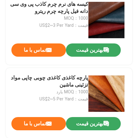
کیسه های نرم چرم کاذب پی وی سی
دانه فیل پارچه چرم ریترو
MOQ：1000
قیمت：US$2~3 Per Yard
بهترین قیمت
تماس با ما
پارچه کاغذی کاغذی چوبی چاپی مواد
تزئینی ماشین
MOQ：1000 یارد
قیمت：US$2~5 Per Yard
بهترین قیمت
تماس با ما