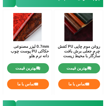
روغن موم چاپی PU کفش
0.7mm لیزر مصنوعی
چرم جعلی برش بافت
حکاکی PU پوست چوب
سازگار با محیط زیست
دانه نرم هلو
بهترین قیمت
بهترین قیمت
تماس با ما
تماس با ما