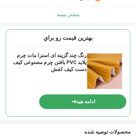
بیشتر ببینید
بهترين قيمت رو براي
رنگ چند گزینه ای استرا مات چرم
پلاید PVC بافتن چرم مصنوعی کیف
دست کیف کفش
ادامه هید
محصولات توصیه شده