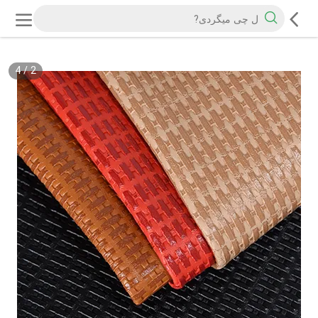
4
/
2