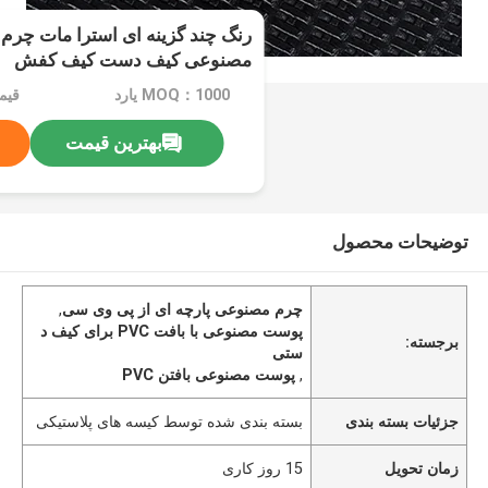
مصنوعی کیف دست کیف کفش
MOQ：1000 یارد
قیمت：ard
بهترین قیمت
توضیحات محصول
چرم مصنوعی پارچه ای از پی وی سی
,
پوست مصنوعی با بافت PVC برای کیف د
برجسته:
ستی
,
پوست مصنوعی بافتن PVC
جزئیات بسته بندی
بسته بندی شده توسط کیسه های پلاستیکی
زمان تحویل
15 روز کاری