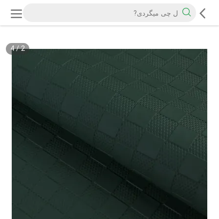
4
/
2