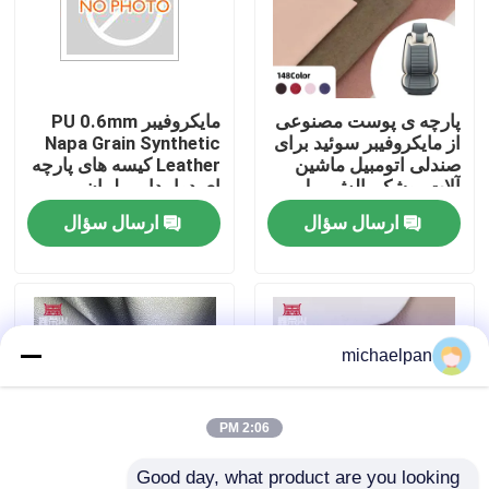
کارخانه تور
پارچه ی پوست مصنوعی
مایکروفیبر PU 0.6mm
کنترل کیفیت
از مایکروفیبر سوئید برای
Napa Grain Synthetic
صندلی اتومبیل ماشین
Leather کیسه های پارچه
آلات پوشک بالش مبل
ای دوامدار مبلمان
تماس با ما
کیف کیف پول کیف کیف
مبلمان کفش کیف پول
ارسال سؤال
ارسال سؤال
پول کفش های چند
ماشین تزئینی صنایع
منظوره برای پوشش
دستی در فضای باز
درخواست نقل قول
پوست ساختگی PVC
michaelpan
چرم مصنوعی PU
2:06 PM
مواد چرم مایکروفیبر
Good day, what product are you looking 