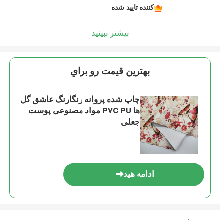
کننده تایید شده
بیشتر ببینید
بهترين قيمت رو براي
چاپ شده پروانه رنگارنگ عاشق گل
ها PVC PU مواد مصنوعی پوست
جعلی
ادامه هید