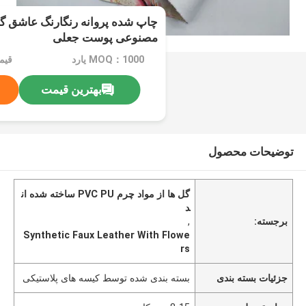
مصنوعی پوست جعلی
MOQ：1000 یارد
قیمت：ard
بهترین قیمت
توضیحات محصول
گل ها از مواد چرم PVC PU ساخته شده ان
د
برجسته:
,
Synthetic Faux Leather With Flowe
rs
جزئیات بسته بندی
بسته بندی شده توسط کیسه های پلاستیکی