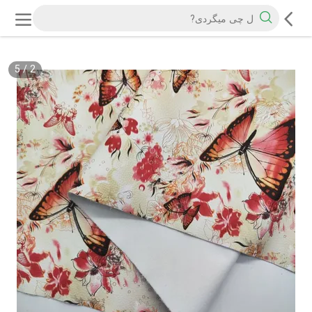
5
/
2