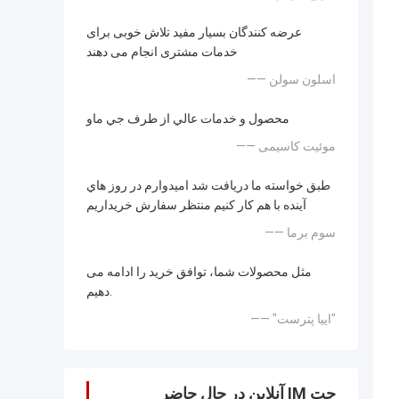
عرضه کنندگان بسیار مفید تلاش خوبی برای
خدمات مشتری انجام می دهند
—— اسلون سولن
محصول و خدمات عالي از طرف جي ماو
—— موئیت کاسیمی
طبق خواسته ما دریافت شد اميدوارم در روز هاي
آينده با هم کار کنيم منتظر سفارش خريداريم
—— سوم برما
مثل محصولات شما، توافق خرید را ادامه می
دهیم.
—— "اییا پترست"
چت IM آنلاین در حال حاضر