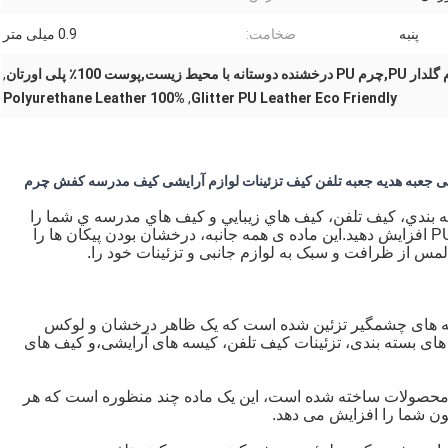
پنبه
ضخامت:
0.9 میلی متر
نده دوستانه با محیط زیست,پوست 100٪ پلی اورتان
,
100% Polyurethane Leather
,
Glitter PU Leather Eco Friendly
بندي، کيف تلفن، کيف هاي زيبايي و کيف هاي مدرسه ي شما را
با چمدان PU 0.9mm Sequins Bright Flower Glitter افزایش دهيد.این ماده ی همه جانبه، درخشان بودن پیکان ها را
 با پوشه های چشمگیر تزئین شده است که یک ظاهر درخشان و لوکس
 های بسته بندی، تزئینات کیف تلفن، کیسه های آرایشی،و کیف های
 محصولات ساخته شده است، این یک ماده چند منظوره است که هر
ون شما را افزایش می دهد.