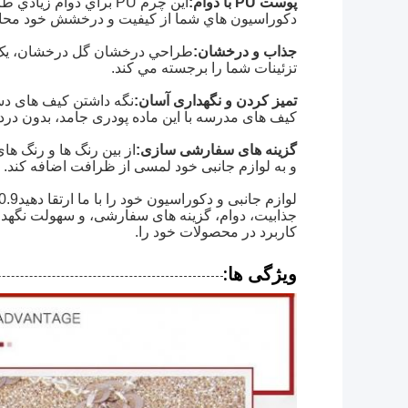
پوست PU با دوام:
اين چرم PU براي دوام
دکوراسيون هاي شما از کیفیت و درخشش خود محا
جذاب و درخشان:
طراحي درخشان گل درخشان، يک 
تزئينات شما را برجسته مي کند.
تمیز کردن و نگهداری آسان:
نگه داشتن کیف های دس
کیف های مدرسه با این ماده پودری جامد، بدون در
گزینه های سفارشی سازی:
از بین رنگ ها و رنگ ه
و به لوازم جانبی خود لمسی از ظرافت اضافه کند.
لوازم جانبی و دکوراسیون خود را با ما ارتقا دهید
0.9
جذابیت، دوام، گزینه های سفارشی، و سهولت نگهدار
کاربرد در محصولات خود را.
ویژگی ها: