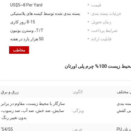
قیمت:
US$5~8 Per Yard
جزئیات بسته بندی:
بسته بندی شده توسط کیسه های پلاستیکی
زمان تحویل:
8-15 روز کاری
شرایط پرداخت:
T/T، وسترن یونیون
قابلیت ارائه:
50 هزار یارد در هفته
مخاطب
 مختلف
الگوی:
زرق و برق
ه بندی
سازگار با محیط زیست، مقاوم در برابر
نبی کفش
ویژگی:
سایش، ضد خش، ضد آب، ضد رسوب،
بدون تغییر رنگ.
عرض:
54/55'