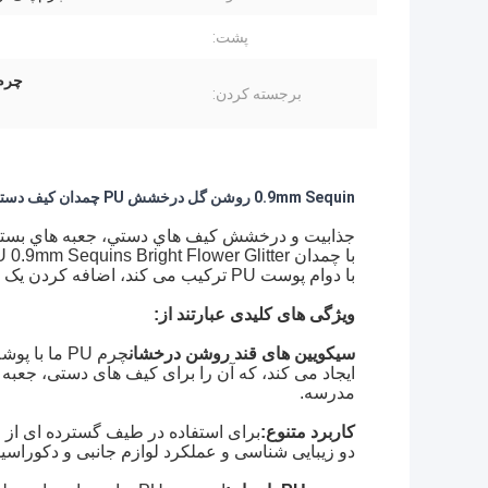
پشت:
چرم گلدار PU,چرم PU درخش
برجسته کردن:
0.9mm Sequin روشن گل درخشش PU چمدان کیف دستی جعبه هدیه جعبه تلفن کیف تزئینات لوازم آرایشی کیف مدرسه کفش چرم
جذابيت و درخشش کيف هاي دستي، جعبه هاي بسته 
با دوام پوست PU ترکیب می کند، اضافه کردن یک لمس از ظرافت و سبک به لوازم جانبی و تزئینات خود را.
ویژگی های کلیدی عبارتند از:
سیکویین های قند روشن درخشان
چرم PU ما
ایجاد می کند، که آن را برای کیف های دستی، جعبه
مدرسه.
کاربرد متنوع:
برای استفاده در طیف گسترده ای از
دو زیبایی شناسی و عملکرد لوازم جانبی و دکوراسی