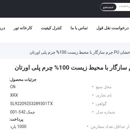
جستجو
درخواست نقل قول
تماس با ما
کنترل کیفیت
کارخانه تور
درب
چرم پلی اورتان
جزئیات محصول:
محل منبع:
CN
نام تجاری:
XRX
گواهی:
SL92209253289301TX
شماره مدل:
چمک 542-001
پرداخت:
ر حداقل تعداد سفارش:
1000 یارد