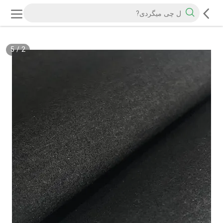
5
/
2