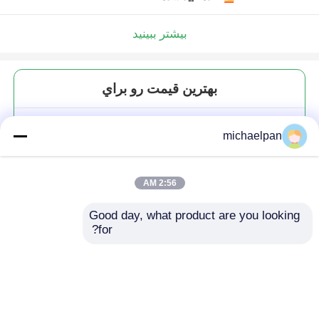
بیشتر ببینید
بهترين قيمت رو براي
ضد استاتیک پارچه مایکروفیبر چرم
michaelpan
ایمنی کفش های سوئیچ چرم
انعطاف پذیر
2:56 AM
Good day, what product are you looking 
for?
ادامه هید
محصولات توصیه شده