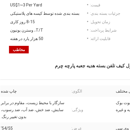
قیمت:
US$1~3 Per Yard
جزئیات بسته بندی:
بسته بندی شده توسط کیسه های پلاستیکی
زمان تحویل:
8-15 روز کاری
شرایط پرداخت:
T/T، وسترن یونیون
قابلیت ارائه:
50 هزار یارد در هفته
مخاطب
 مختلف
الگوی:
چاپ شده
وت بوک
سازگار با محیط زیست، مقاوم در برابر
ه و غیره
ویژگی:
سایش، ضد خش، ضد آب، ضد رسوب،
بدون تغییر رنگ.
 وی سی
عرض:
54/55'