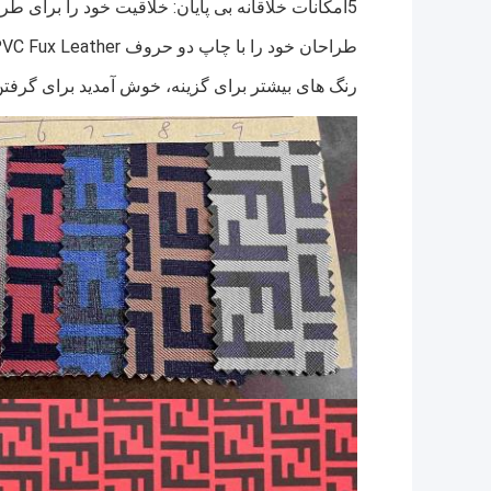
5امکانات خلاقانه بی پایان: خلاقیت خود را برای طراحی لوازم جانبی که شکوفایی و سبک را تشعشع می دهند آزاد کنید.
طراحان خود را با چاپ دو حروف F PVC Fux Leather ارتقا دهید و در دنیای ظرافت ظریف لذت ببرید!
رنگ های بیشتر برای گزینه، خوش آمدید برای گرفتن