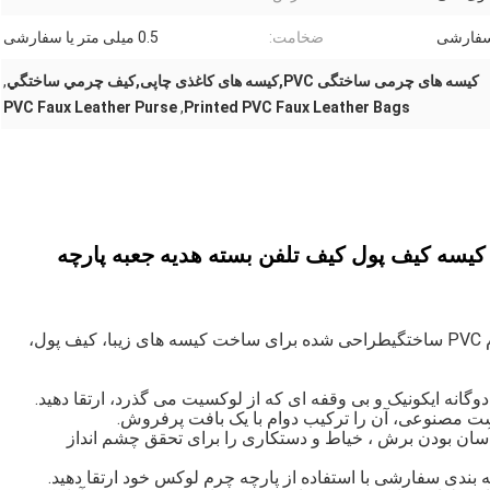
 سفارشی
ضخامت:
0.5 میلی متر یا سفارشی
کیسه های چرمی ساختگی PVC,کیسه های کاغذی چاپی,کيف چرمي ساختگي
,
PVC Faux Leather Purse
,
Printed PVC Faux Leather Bags
F P جعلي چمدان کیسه کیف پول کیف تلفن بسته هدیه جعبه پارچه
وارد دنیای ظرافت بشید با چاپ دو حروف F از چرم PVC ساختگیطراحی شده برای ساخت کیسه های زیبا، کیف پول،
DIY Delig: ایده آل برای علاقه مندان به DIY ، آسان بودن برش ، خیاط و دستکاری را برای تحقق چشم انداز