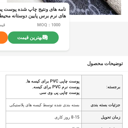
نامه های ونتیج چاپ شده پوست پ
های نرم برس پایین دوستانه محی
MOQ：1000
قیمت：ard
بهترین قیمت
توضیحات محصول
پوست چاپی PVC برای کیسه ها
,
برجسته:
پوست نرم PVC برای کیسه
,
پوست چاپی پی وی سی
جزئیات بسته بندی
بسته بندی شده توسط کیسه های پلاستیکی
زمان تحویل
8-15 روز کاری