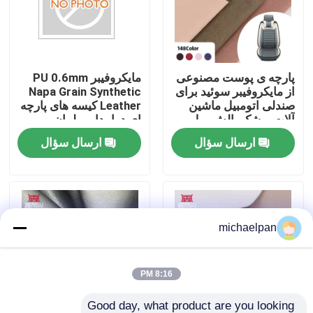
کارخانه تور
پارچه ی پوست مصنوعی
مایکروفیبر PU 0.6mm
کنترل کیفیت
از مایکروفیبر سوئید برای
Napa Grain Synthetic
صندلی اتومبیل ماشین
Leather کیسه های پارچه
آلات پوشک بالش مبل
ای دوامدار مبلمان
تماس با ما
کیف کیف پول کیف کیف
مبلمان کفش کیف پول
ارسال سؤال
ارسال سؤال
پول کفش های چند
ماشین تزئینی صنایع
منظوره برای پوشش
دستی در فضای باز
درخواست نقل قول
پوست ساختگی PVC
michaelpan
چرم مصنوعی PU
8:16 PM
مواد چرم مایکروفیبر
Good day, what product are you looking 