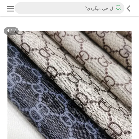
4
/
2